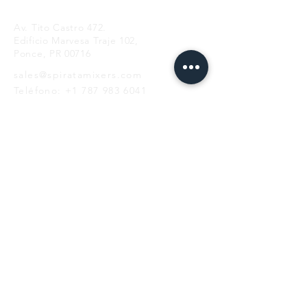
Av. Tito Castro 472.
Edificio Marvesa Traje 102,
Ponce, PR 00716
sales@spiratamixers.com
Teléfono:
+1 787 983 6041
HORAS
lun - vie
9AM-5PM
LISTA DE CORREO
SUSCRIBIR