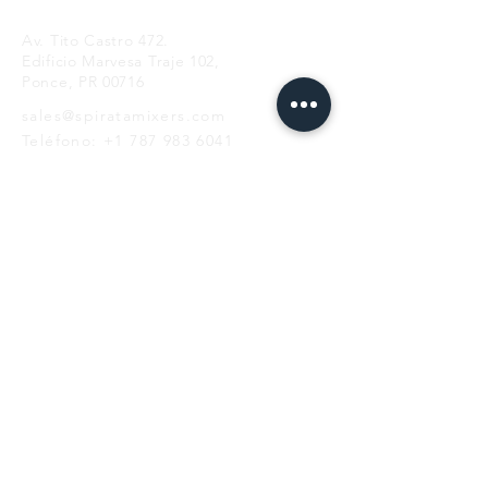
Av. Tito Castro 472.
Edificio Marvesa Traje 102,
Ponce, PR 00716
sales@spiratamixers.com
Teléfono:
+1 787 983 6041
HORAS
lun - vie
9AM-5PM
LISTA DE CORREO
SUSCRIBIR